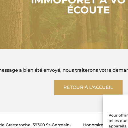
ÉCOUTE
essage a bien été envoyé, nous traiterons votre demand
RETOUR À L'ACCUEIL
Pour offri
telles que
•
de Gratteroche, 39300 St-Germain-
Honoraires
Contact
appareils.