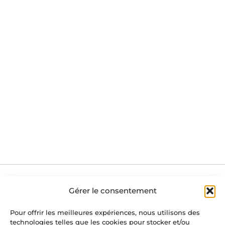
Gérer le consentement
Immoforêt Transactions, Route Pont de Gratteroche,
Pour offrir les meilleures expériences, nous utilisons des
39300 St-Germain-en-Montagne
technologies telles que les cookies pour stocker et/ou