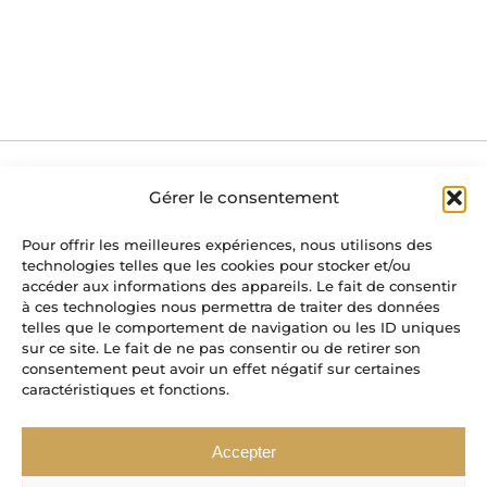
Gérer le consentement
Immoforêt Transactions, Route Pont de Gratteroche,
Pour offrir les meilleures expériences, nous utilisons des
39300 St-Germain-en-Montagne
technologies telles que les cookies pour stocker et/ou
accéder aux informations des appareils. Le fait de consentir
à ces technologies nous permettra de traiter des données
•
•
•
Honoraires
Contact
Mentions légales
Politique
telles que le comportement de navigation ou les ID uniques
sur ce site. Le fait de ne pas consentir ou de retirer son
de confidentialité
consentement peut avoir un effet négatif sur certaines
caractéristiques et fonctions.
Titulaire de la carte professionnelle de transaction
Accepter
délivrée par la CCI du Jura.